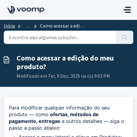
Ir para o conteúdo principal
Início
...
Como acessar a edição do meu produto?
Como acessar a edição do meu
produto?
Modificado em Ter, 9 Dez, 2025 na (o) 9:03 PM
Para modificar qualquer informação do seu
produto — como
ofertas, métodos de
pagamento, entregas
e outros detalhes — siga o
passo a passo abaixo: